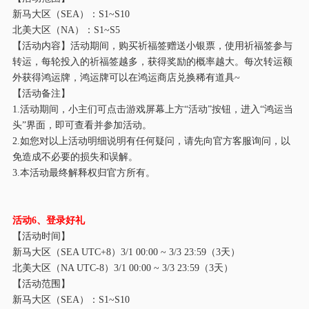
新马大区（
SEA）：S1~S
10
北美大区（
NA）：S1~S
5
【活动内容】活动期间，购买祈福签赠送小银票，使用祈福签参与
转运，每轮投入的祈福签越多，获得奖励的概率越大。每次转运额
外获得鸿运牌，鸿运牌可以在鸿运商店兑换稀有道具
~
【活动备注】
1.活动期间，小主们可点击游戏屏幕上方“活动”按钮，进入“鸿运当
头”界面，即可查看并参加活动。
2.如您对以上活动明细说明有任何疑问，请先向官方客服询问，以
免造成不必要的损失和误解。
3.本活动最终解释权归官方所有。
活动
6
、登录好礼
【活动时间】
新马大区（
SEA UTC+8）
3/1
00:00 ~
3/
3 23:59（3天）
北美大区（
NA UTC-8）
3/1
00:00 ~
3/
3 23:59（3天）
【活动范围】
新马大区（
SEA）：S1~S
10