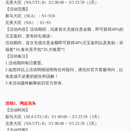
北美大区（
NA UTC-8）
3/2
00:00 ~
3/
3 23:59（
2
天）
【活动范围】
新马大区（
SEA）：S1~S
10
北美大区（
NA）：S1~S
5
【活动内容】活动期间，玩家首次充值任意金额，即可获得
4
0%的
元宝返利，更有好礼相送~
活动期间，首次充值任意金额即可获得
4
0%元宝返利以及奖励：祈
福签*10,食补灵丹包*20,大银票*1
【活动备注】
1.活动期间每日重置。
2.如您对以上活动明细说明有任何疑问，请先向官方客服询问，以
免造成不必要的损失和误解！
3.本活动最终解释权归官方所有。
活动
5
、鸿运当头
【活动时间】
新马大区（
SEA UTC+8）
3/1
00:00 ~
3/
3 23:59（3天）
北美大区（
NA UTC-8）
3/1
00:00 ~
3/
3 23:59（3天）
【活动范围】