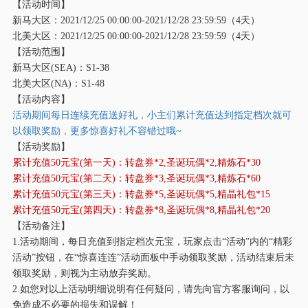
【活动时间】
新马大区：
2021/12/25 00:00:00-2021/12/28 23:59:59（4天）
北美大区：
2021/12/25 00:00:00-2021/12/28 23:59:59（4天）
【活动范围】
新马大区
(SEA)：S1-38
北美大区
(NA)：S1-48
【活动内容】
活动期间每日连续充值送好礼，小主们累计充值达到指定档次就可
以领取奖励，更多惊喜好礼不容错过哦
~
【活动奖励】
累计充值
50元宝(第一天)：转盘券*2,圣诞玩偶*2,精炼石*30
累计充值
50元宝(第二天)：转盘券*3,圣诞玩偶*3,精炼石*60
累计充值
50元宝(第三天)：转盘券*5,圣诞玩偶*5,精晶礼包*15
累计充值
50元宝(第四天)：转盘券*8,圣诞玩偶*8,精晶礼包*20
【活动备注】
1.活动期间，每日充值到指定档次元宝，玩家点击“活动”内的“精彩
活动”按钮，在“惊喜连连”活动面板中手动领取奖励，活动结束后未
领取奖励，则视为主动放弃奖励。
2.如您对以上活动明细说明有任何疑问，请先向官方客服询问，以
免造成不必要的损失和误解！