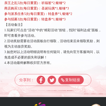
亲王之乱
5次(每日重置)：祈福签*2,银锤*2
商店购买
1次(每日重置)：圣诞玩偶*1,银锤*3
参与派系任务
5次(每日重置)：转盘券*1,银锤*2
参与招募
3次(每日重置)：转盘券*1,银锤*3
【活动备注】
1.玩家们可点击“活动”中的“精彩活动”按钮，找到“福利达成”面板，
即可查看并参与活动。
2.活动奖励需要在活动面板自行领取，活动结束后未领取奖励，则
视为主动放弃奖励。
3.如您对以上活动明细说明有任何疑问，请先向官方客服询问，以
免造成不必要的损失和误解！
4.本活动最终解释权归官方所有。
分享到：
复制链接