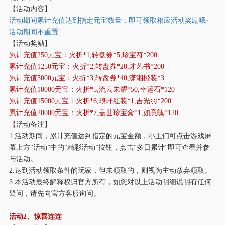
【活动内容】
活动期间累计充值达到指定元宝数量，即可领取相应活动奖励哦
~
活动期间不重置
【活动奖励】
累计充值
250元宝：火折*1,转盘券*5,珍宝符*200
累计充值
1250元宝：火折*2,转盘券*20,才艺书*200
累计充值
5000元宝：火折*3,转盘券*40,潇湘橙装*3
累计充值
10000元宝：火折*5,流云朱耀*50,幸运石*120
累计充值
15000元宝：火折*6,琅玕红装*1,吉光羽*200
累计充值
20000元宝：火折*7,盖世珍宝盒*1,如意魄*120
【活动备注】
1.活动期间，累计充值达到指定的元宝金额，小主们可点击游戏屏
幕上方“活动”中的“精彩活动”按钮，点击“多日累计”即可查看并参
与活动。
2.达到活动领取条件的玩家，但未领取的，则视为主动放弃领取。
3.本活动最终解释权归官方所有，如您对以上活动明细说明有任何
疑问，请先向官方客服询问。
活动
2、惊喜连连