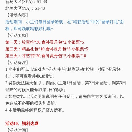
新马大区
(SEA)：S1-38
北美大区
(NA)：S1-48
【活动内容】
活动期间，小主们每日登录游戏，在
“精彩活动”中的“登录好礼”面
板，即可领取精彩好礼哦~
【活动奖励】
第一天：珍宝符
*30,食补灵丹包*2,小银票*5
第二天：精晶礼包
*10,食补灵丹包*3,小银票*5
第三天：才艺书
*20,食补灵丹包*5,小银票*10
【活动备注】
1.小主们可点击游戏内“活动”中的“精彩活动”按钮，找到“登录好
礼”，即可查看并参加活动。
2.奖励无法隔天领取，例如小主第1日登陆，第2日未登陆，则第3日
登陆的时候只能领取第2日的奖励。
3.如您对以上活动明细说明有任何疑问，请先向官方客服询问，以
免造成不必要的损失和误解。
4.本活动最终解释权归官方所有。
活动
10、福利达成
【活动时间】