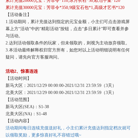
累计充值
20000元宝：芳菲令*110,冰月长石*50,欧冶子集*120
累计充值
30000元宝：芳菲令*350,9级宝石包*1,高级才艺书*120
【活动备注】
1.活动期间，累计充值达到指定的元宝金额，小主们可点击游戏屏
幕上方“活动”中的“精彩活动”按钮，点击“多日累计”即可查看并参
与活动。
2.达到活动领取条件的玩家，但未领取的，则视为主动放弃领取。
3.本活动最终解释权归官方所有，如您对以上活动明细说明有任何
疑问，请先向官方客服询问。
活动
2、惊喜连连
【活动时间】
新马大区：
2021/12/29 00:00:00-2021/12/31 23:59:59（3天）
北美大区：
2021/12/29 00:00:00-2021/12/31 23:59:59（3天）
【活动范围】
新马大区
(SEA)：S1-38
北美大区
(NA)：S1-48
【活动内容】
活动期间每日连续充值送好礼，小主们累计充值达到指定档次就可
以领取奖励，更多惊喜好礼不容错过哦
~