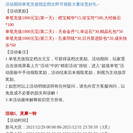
活动期间单笔充值指定档次即可领取大量珍贵好礼
~
【活动奖励】
单笔充值
1000元宝(第一天)：橙宝精华*15,珍宝符*500,大经验石
*100
单笔充值
1000元宝(第二天)：天命金丹*1,幸运石*30,精晶礼包*50
单笔充值
1000元宝(第三天)：孔雀羽线*30,日月星进阶包*20,成长快
乐*60
【活动备注】
1.单笔充值指定档次元宝，可获得该档次奖励。活动期间，玩家需
点击游戏屏幕上方“活动”中的“精彩活动”按钮，进入“超值单笔”活
动面板中手动领取奖励，活动结束后未领取奖励，则视为主动放弃
奖励。
2.如您对以上活动明细说明有任何疑问，请先向官方客服询问，以
免造成不必要的损失和误解！
3.本活动最终解释权归官方所有。
活动
5、灵犀一转
【活动时间】
新马大区：
2021/12/29 00:00:00-2021/12/31 23:59:59（3天）