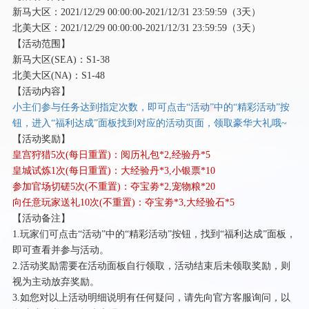
新马大区：
2021/12/29 00:00:00-2021/12/31 23:59:59（3天）
北美大区：
2021/12/29 00:00:00-2021/12/31 23:59:59（3天）
【活动范围】
新马大区
(SEA)：S1-38
北美大区
(NA)：S1-48
【活动内容】
小主们参与任务达到指定次数，即可点击
“活动”中的“精彩活动”按
钮，进入“福利达成”面板找到对应的活动页面，领取豪华大礼哦~
【活动奖励】
皇宫狩猎
5次(每日重置)：阅历礼包*2,经验丹*5
皇城试炼
1次(每日重置)：大经验丹*3,小银票*10
参加官场切磋
5次(不重置)：夺宝劵*2,宠物粮*20
向任意玩家送礼
10次(不重置)：夺宝劵*3,大经验石*5
【活动备注】
1.玩家们可点击“活动”中的“精彩活动”按钮，找到“福利达成”面板，
即可查看并参与活动。
2.活动奖励需要在活动面板自行领取，活动结束后未领取奖励，则
视为主动放弃奖励。
3.如您对以上活动明细说明有任何疑问，请先向官方客服询问，以