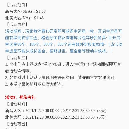
【活动范围】
新马大区
(SEA)：S1-38
北美大区
(NA)：S1-48
【活动内容】
活动期间，玩家每消费
10元宝即可获得幸运星一枚，开启幸运星可
能获得无双珍宝盒、橙色珍宝箱及潇湘碎片包等珍贵道具~且开启
幸运星88个、188个、588个、888个还有额外阶段奖励哦~（该活动
幸运星不能从成长基金、招财进宝、砸金蛋等活动中获得。）
【活动备注】
1. 小主们点击游戏内“活动”按钮，进入“幸运好礼”活动面板即可查
看活动详情哦。
2. 如您对以上活动明细说明有任何疑问，请先向官方客服询问。
3. 本活动最终解释权归官方所有。
活动
9、登录有礼
【活动时间】
新马大区：
2021/12/29 00:00:00-2021/12/31 23:59:59（3天）
北美大区：
2021/12/29 00:00:00-2021/12/31 23:59:59（3天）
【活动范围】