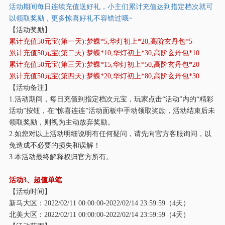
活动期间每日连续充值送好礼，小主们累计充值达到指定档次就可
以领取奖励，更多惊喜好礼不容错过哦
~
【活动奖励】
累计充值
50元宝(第一天):梦蝶*5,华灯初上*20,高阶玄丹包*5
累计充值
50元宝(第二天):梦蝶*10,华灯初上*30,高阶玄丹包*10
累计充值
50元宝(第三天):梦蝶*15,华灯初上*50,高阶玄丹包*20
累计充值
50元宝(第四天):梦蝶*20,华灯初上*80,高阶玄丹包*30
【活动备注】
1.活动期间，每日充值到指定档次元宝，玩家点击“活动”内的“精彩
活动”按钮，在“惊喜连连”活动面板中手动领取奖励，活动结束后未
领取奖励，则视为主动放弃奖励。
2.如您对以上活动明细说明有任何疑问，请先向官方客服询问，以
免造成不必要的损失和误解！
3.本活动最终解释权归官方所有。
活动
3、超值单笔
【活动时间】
新马大区：
2022/02/11 00:00:00-2022/02/14 23:59:59（4天）
北美大区：
2022/02/11 00:00:00-2022/02/14 23:59:59（4天）