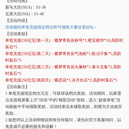
【活动范围】
新马大区
(SEA)：S1-38
北美大区
(NA)：S1-48
【活动内容】
活动期间单笔充值指定档次即可领取大量珍贵好礼
~
【活动奖励】
单笔充值
250元宝(第一天)：蝶梦寄良辰称号*1,橙宝精华*10,高阶时
装石*5
单笔充值
250元宝(第二天)：蝶梦寄良辰气泡框*1,欧冶子集*5,高阶
时装石*5
单笔充值
250元宝(第三天)：蝶梦寄良辰头像框*1,泰斗文集*2,高阶
时装石*5
单笔充值
250元宝(第四天)：蝶恋花*1,冰月长石*2,高阶时装石*5
【活动备注】
1.单笔充值指定档次元宝，可获得该档次奖励。活动期间，玩家需
点击游戏屏幕上方“活动”中的“精彩活动”按钮，进入“超值单笔”活
动面板中手动领取奖励，活动结束后未领取奖励，则视为主动放弃
奖励。
2.如您对以上活动明细说明有任何疑问，请先向官方客服询问，以
免造成不必要的损失和误解！