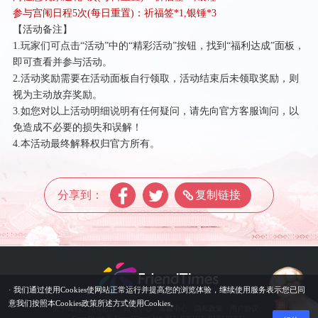
参与宫闱日程
5次(每日重置)：祈福签*1,银锤*3
【活动备注】
1.玩家们可点击“活动”中的“精彩活动”按钮，找到“福利达成”面板，
即可查看并参与活动。
2.活动奖励需要在活动面板自行领取，活动结束后未领取奖励，则
视为主动放弃奖励。
3.如您对以上活动明细说明有任何疑问，请先向官方客服询问，以
免造成不必要的损失和误解！
4.本活动最终解释权归官方所有。
分享到：
复制链接
· 我们通过使用Cookies使网站正常运行并提高您的浏览体验，继续使用服务表示您已同
意我们按照本Cookies政策所述方式使用Cookies。
关于我们
商务合作
账号中心
客服中心
隐私政策
用户协议