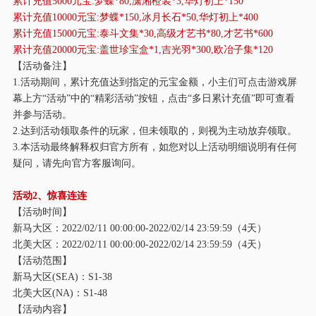
累计充值
5000元宝:梦蝶*80,潇湘橙装*3,华灯初上*150
累计充值
10000元宝:梦蝶*150,冰月长石*50,华灯初上*400
累计充值
15000元宝:泰斗文集*30,高级才艺书*80,才艺书*600
累计充值
20000元宝:盖世珍宝盒*1,吉光羽*300,欧冶子集*120
【活动备注】
1.活动期间，累计充值达到指定的元宝金额，小主们可点击游戏屏
幕上方“活动”中的“精彩活动”按钮，点击“多日累计充值”即可查看
并参与活动。
2.达到活动领取条件的玩家，但未领取的，则视为主动放弃领取。
3.本活动最终解释权归官方所有，如您对以上活动明细说明有任何
疑问，请先向官方客服询问。
活动
2、惊喜连连
【活动时间】
新马大区：
2022/02/11 00:00:00-2022/02/14 23:59:59（4天）
北美大区：
2022/02/11 00:00:00-2022/02/14 23:59:59（4天）
【活动范围】
新马大区
(SEA)：S1-38
北美大区
(NA)：S1-48
【活动内容】