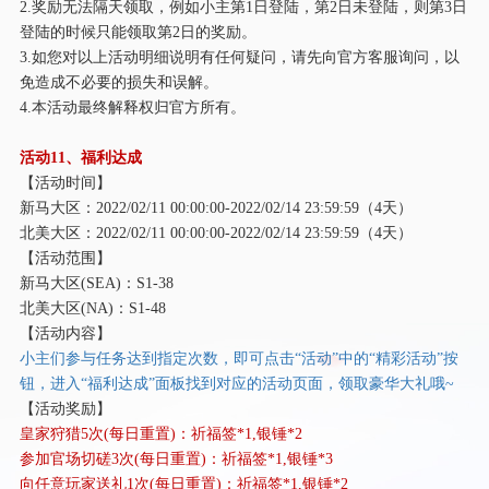
2.奖励无法隔天领取，例如小主第1日登陆，第2日未登陆，则第3日
登陆的时候只能领取第2日的奖励。
3.如您对以上活动明细说明有任何疑问，请先向官方客服询问，以
免造成不必要的损失和误解。
4.本活动最终解释权归官方所有。
活动
11、福利达成
【活动时间】
新马大区：
2022/02/11 00:00:00-2022/02/14 23:59:59（4天）
北美大区：
2022/02/11 00:00:00-2022/02/14 23:59:59（4天）
【活动范围】
新马大区
(SEA)：S1-38
北美大区
(NA)：S1-48
【活动内容】
小主们参与任务达到指定次数，即可点击
“活动”中的“精彩活动”按
钮，进入“福利达成”面板找到对应的活动页面，领取豪华大礼哦~
【活动奖励】
皇家狩猎
5次(每日重置)：祈福签*1,银锤*2
参加官场切磋
3次(每日重置)：祈福签*1,银锤*3
向任意玩家送礼
1次(每日重置)：祈福签*1,银锤*2