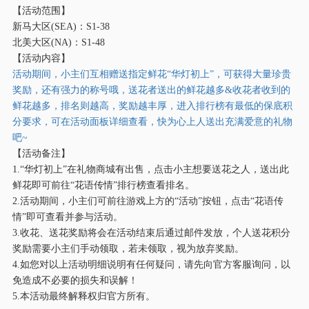
【活动范围】
新马大区
(SEA)：S1-38
北美大区
(NA)：S1-48
【活动内容】
活动期间，小主们互相赠送指定鲜花
“华灯初上”，可获得大量珍贵
奖励，还有强力的称号哦，送花者送出的鲜花越多&收花者收到的
鲜花越多，排名则越高，奖励越丰厚，进入排行榜有最低的保底积
分要求，可在活动面板详细查看，快为心上人送出充满爱意的礼物
吧~
【活动备注】
1.“华灯初上”在礼物商城有出售，点击小主想要送花之人，送出此
鲜花即可前往“花语传情”排行榜查看排名。
2.活动期间，小主们可前往游戏上方的“活动”按钮，点击“花语传
情”即可查看并参与活动。
3.收花、送花奖励将会在活动结束后通过邮件发放，个人送花积分
奖励需要小主们手动领取，若未领取，视为放弃奖励。
4.如您对以上活动明细说明有任何疑问，请先向官方客服询问，以
免造成不必要的损失和误解！
5.本活动最终解释权归官方所有。