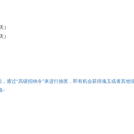
（3天）
（3天）
面，通过“高级招纳令”来进行抽奖，即有机会获得魂玉或者其他
哦~