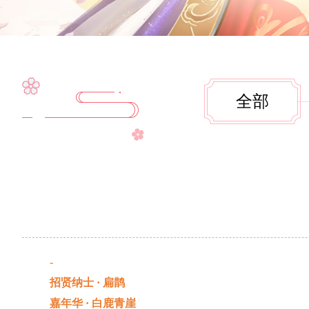
全部
-
招贤纳士 · 扁鹊
嘉年华 · 白鹿青崖