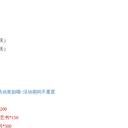
（3天）
（3天）
活动奖励哦
~活动期间不重置
00
艺书*150
*500