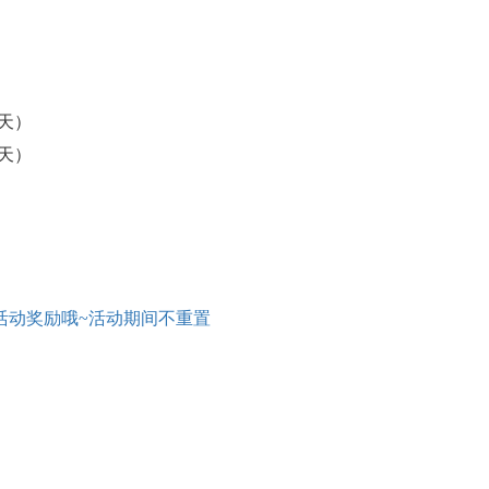
（3天）
（3天）
活动奖励哦
~活动期间不重置