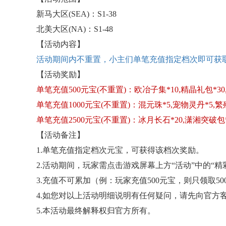
新马大区
(SEA)：S1-38
北美大区
(NA)：S1-48
【活动内容】
活动期间内不重置，小主们单笔充值指定档次即可获
【活动奖励】
单笔充值
500元宝(不重置)：欧冶子集*10,精晶礼包*30
单笔充值
1000元宝(不重置)：混元珠*5,宠物灵丹*5,繁
单笔充值
2500元宝(不重置)：冰月长石*20,潇湘突破包*
【活动备注】
1.单笔充值指定档次元宝，可获得该档次奖励。
2.活动期间，玩家需点击游戏屏幕上方“活动”中的“
3.充值不可累加（例：玩家充值500元宝，则只领取5
4.如您对以上活动明细说明有任何疑问，请先向官方
5.本活动最终解释权归官方所有。