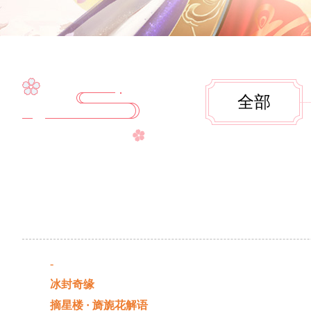
全部
-
冰封奇缘
摘星楼 · 旖旎花解语