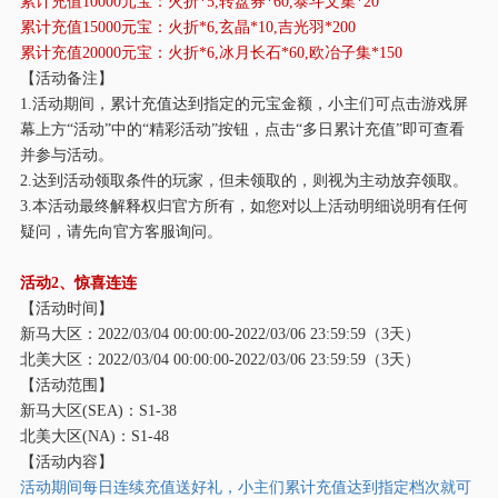
累计充值
10000元宝：火折*5,转盘券*60,泰斗文集*20
累计充值
15000元宝：火折*6,玄晶*10,吉光羽*200
累计充值
20000元宝：火折*6,冰月长石*60,欧冶子集*150
【活动备注】
1.活动期间，累计充值达到指定的元宝金额，小主们可点击游戏屏
幕上方“活动”中的“精彩活动”按钮，点击“多日累计充值”即可查看
并参与活动。
2.达到活动领取条件的玩家，但未领取的，则视为主动放弃领取。
3.本活动最终解释权归官方所有，如您对以上活动明细说明有任何
疑问，请先向官方客服询问。
活动
2、惊喜连连
【活动时间】
新马大区：
2022/03/04 00:00:00-2022/03/06 23:59:59（3天）
北美大区：
2022/03/04 00:00:00-2022/03/06 23:59:59（3天）
【活动范围】
新马大区
(SEA)：S1-38
北美大区
(NA)：S1-48
【活动内容】
活动期间每日连续充值送好礼，小主们累计充值达到指定档次就可