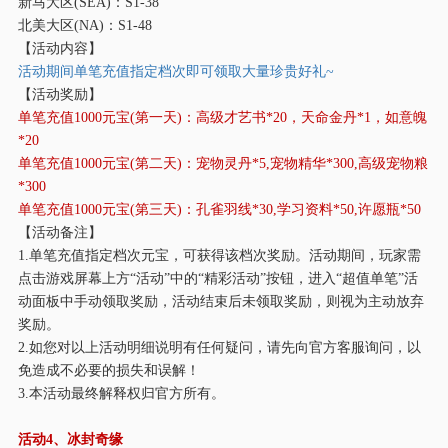
新马大区
(SEA)：S1-38
北美大区
(NA)：S1-48
【活动内容】
活动期间单笔充值指定档次即可领取大量珍贵好礼
~
【活动奖励】
单笔充值
1000元宝(第一天)：
高级才艺书
*20
，天命金丹
*1
，如意魄
*20
单笔充值
1000元宝(第二天)：宠物灵丹*5,宠物精华*300,高级宠物粮
*300
单笔充值
1000元宝(第三天)：孔雀羽线*30,学习资料*50,许愿瓶*50
【活动备注】
1.单笔充值指定档次元宝，可获得该档次奖励。活动期间，玩家需
点击游戏屏幕上方“活动”中的“精彩活动”按钮，进入“超值单笔”活
动面板中手动领取奖励，活动结束后未领取奖励，则视为主动放弃
奖励。
2.如您对以上活动明细说明有任何疑问，请先向官方客服询问，以
免造成不必要的损失和误解！
3.本活动最终解释权归官方所有。
活动
4、冰封奇缘