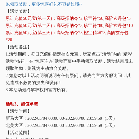
以领取奖励，更多惊喜好礼不容错过哦
~
【活动奖励】
累计充值
50元宝(第一天)：高级招纳令*2,珍宝符*50,高阶玄丹包*5
累计充值
50元宝(第二天)：高级招纳令*3,珍宝符*80,高阶玄丹包*10
累计充值
50元宝(第三天)：高级招纳令*5,橙宝精华*3,高阶玄丹包
*20
【活动备注】
1.活动期间，每日充值到指定档次元宝，玩家点击“活动”内的“精彩
活动”按钮，在“惊喜连连”活动面板中手动领取奖励，活动结束后未
领取奖励，则视为主动放弃奖励。
2.如您对以上活动明细说明有任何疑问，请先向官方客服询问，以
免造成不必要的损失和误解！
3.本活动最终解释权归官方所有。
活动
3、超值单笔
【活动时间】
新马大区：
2022/03/04 00:00:00-2022/03/06 23:59:59（3天）
北美大区：
2022/03/04 00:00:00-2022/03/06 23:59:59（3天）
【活动范围】