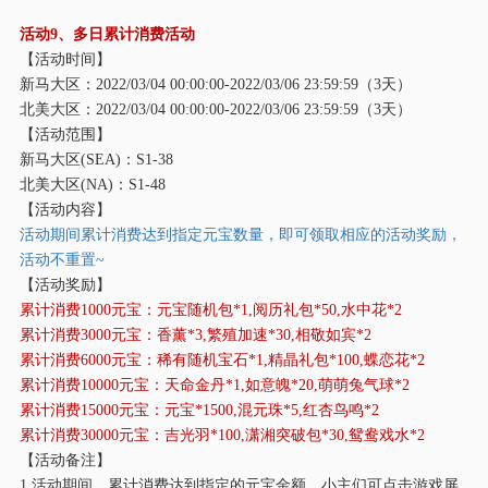
活动
9、多日累计消费活动
【活动时间】
新马大区：
2022/03/04 00:00:00-2022/03/06 23:59:59（3天）
北美大区：
2022/03/04 00:00:00-2022/03/06 23:59:59（3天）
【活动范围】
新马大区
(SEA)：S1-38
北美大区
(NA)：S1-48
【活动内容】
活动期间累计消费达到指定元宝数量，即可领取相应的活动奖励，
活动不重置
~
【活动奖励】
累计消费
1000元宝：元宝随机包*1,阅历礼包*50,水中花*2
累计消费
3000元宝：香薰*3,繁殖加速*30,相敬如宾*2
累计消费
6000元宝：稀有随机宝石*1,精晶礼包*100,蝶恋花*2
累计消费
10000元宝：天命金丹*1,如意魄*20,萌萌兔气球*2
累计消费
15000元宝：元宝*1500,混元珠*5,红杏鸟鸣*2
累计消费
30000元宝：吉光羽*100,潇湘突破包*30,鸳鸯戏水*2
【活动备注】
1.活动期间，累计消费达到指定的元宝金额，小主们可点击游戏屏