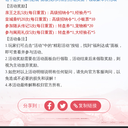
【活动奖励】
亲王之乱
5次(每日重置)：高级招纳令*1,经验丹*5
皇城垂钓
20次(每日重置)：高级招纳令*1,小银票*10
参加随从传记
5次(每日重置)：转盘券*1,宠物粮*20
参与阆苑礼仪
5次(每日重置)：转盘券*1,大经验石*5
【活动备注】
1.玩家们可点击“活动”中的“精彩活动”按钮，找到“福利达成”面板，
即可查看并参与活动。
2.活动奖励需要在活动面板自行领取，活动结束后未领取奖励，则
视为主动放弃奖励。
3.如您对以上活动明细说明有任何疑问，请先向官方客服询问，以
免造成不必要的损失和误解！
4.本活动最终解释权归官方所有。
分享到：
复制链接