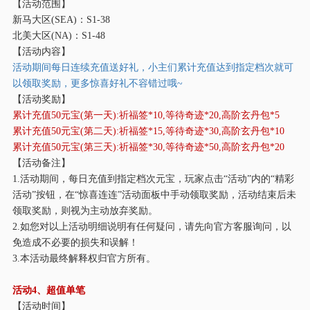
【活动范围】
新马大区
(SEA)：S1-38
北美大区
(NA)：S1-48
【活动内容】
活动期间每日连续充值送好礼，小主们累计充值达到指定档次就可
以领取奖励，更多惊喜好礼不容错过哦
~
【活动奖励】
累计充值
50元宝(第一天):祈福签*10,等待奇迹*20,高阶玄丹包*5
累计充值
50元宝(第二天):祈福签*15,等待奇迹*30,高阶玄丹包*10
累计充值
50元宝(第三天):祈福签*30,等待奇迹*50,高阶玄丹包*20
【活动备注】
1.活动期间，每日充值到指定档次元宝，玩家点击“活动”内的“精彩
活动”按钮，在“惊喜连连”活动面板中手动领取奖励，活动结束后未
领取奖励，则视为主动放弃奖励。
2.如您对以上活动明细说明有任何疑问，请先向官方客服询问，以
免造成不必要的损失和误解！
3.本活动最终解释权归官方所有。
活动
4、超值单笔
【活动时间】