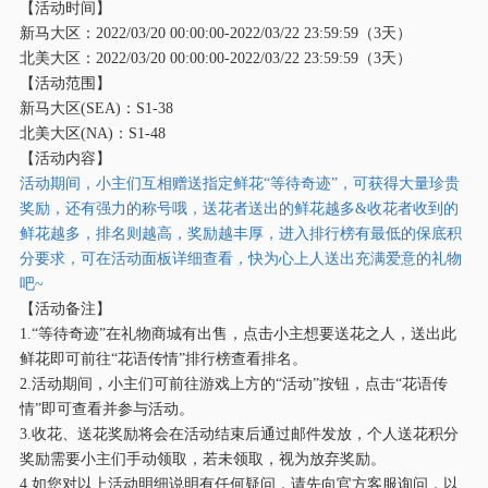
【活动时间】
新马大区：
2022/03/20 00:00:00-2022/03/22 23:59:59（3天）
北美大区：
2022/03/20 00:00:00-2022/03/22 23:59:59（3天）
【活动范围】
新马大区
(SEA)：S1-38
北美大区
(NA)：S1-48
【活动内容】
活动期间，小主们互相赠送指定鲜花
“等待奇迹”，可获得大量珍贵
奖励，还有强力的称号哦，送花者送出的鲜花越多&收花者收到的
鲜花越多，排名则越高，奖励越丰厚，进入排行榜有最低的保底积
分要求，可在活动面板详细查看，快为心上人送出充满爱意的礼物
吧~
【活动备注】
1.“等待奇迹”在礼物商城有出售，点击小主想要送花之人，送出此
鲜花即可前往“花语传情”排行榜查看排名。
2.活动期间，小主们可前往游戏上方的“活动”按钮，点击“花语传
情”即可查看并参与活动。
3.收花、送花奖励将会在活动结束后通过邮件发放，个人送花积分
奖励需要小主们手动领取，若未领取，视为放弃奖励。
4.如您对以上活动明细说明有任何疑问，请先向官方客服询问，以