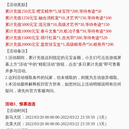
【活动奖励】
累计充值
250元宝:橙宝精华*5,珍宝符*200,等待奇迹*50
累计充值
1250元宝:融合消耗宠*10,才艺书*150,等待奇迹*100
累计充值
5000元宝:混元珠*10,高级才艺书*30,等待奇迹*150
累计充值
10000元宝:泰斗文集*20,欧冶子集*50,等待奇迹*300
累计充值
15000元宝:琅玕红装*1,吉光羽*200,等待奇迹*520
累计充值
20000元宝:盖世珍宝盒*1,高级根骨丹*50,根骨丹*200
【活动备注】
1.活动期间，累计充值达到指定的元宝金额，小主们可点击游戏屏
幕上方“活动”中的“精彩活动”按钮，点击“多日累计充值”即可查看
并参与活动。
2.达到活动领取条件的玩家，但未领取的，则视为主动放弃领取。
3.本活动最终解释权归官方所有，如您对以上活动明细说明有任何
疑问，请先向官方客服询问。
活动
3、惊喜连连
【活动时间】
新马大区：
2022/03/20 00:00:00-2022/03/22 23:59:59（3天）
北美大区：
2022/03/20 00:00:00-2022/03/22 23:59:59（3天）