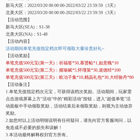
新马大区：
2022/03/20 00:00:00-2022/03/22 23:59:59（3天）
北美大区：
2022/03/20 00:00:00-2022/03/22 23:59:59（3天）
【活动范围】
新马大区
(SEA)：S1-38
北美大区
(NA)：S1-48
【活动内容】
活动期间单笔充值指定档次即可领取大量珍贵好礼
~
【活动奖励】
单笔充值
500元宝(第一天)：祈福签*50,慕贤帖*1,如意魄*10
单笔充值
500元宝(第二天)：握瑜赋*5,怀瑾策*30,道德经*100
单笔充值
500元宝(第三天)：欧冶子集*10,精晶礼包*30,大经验丹*80
【活动备注】
1.单笔充值指定档次元宝，可获得该档次奖励。活动期间，玩家需
点击游戏屏幕上方“活动”中的“精彩活动”按钮，进入“超值单笔”活
动面板中手动领取奖励，活动结束后未领取奖励，则视为主动放弃
奖励。
2.如您对以上活动明细说明有任何疑问，请先向官方客服询问，以
免造成不必要的损失和误解！
3.本活动最终解释权归官方所有。