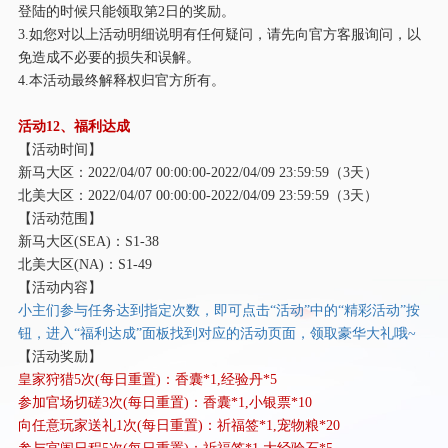
登陆的时候只能领取第2日的奖励。
3.如您对以上活动明细说明有任何疑问，请先向官方客服询问，以
免造成不必要的损失和误解。
4.本活动最终解释权归官方所有。
活动
12、福利达成
【活动时间】
新马大区：
2022/04/07 00:00:00-2022/04/09 23:59:59（3天）
北美大区：
2022/04/07 00:00:00-2022/04/09 23:59:59（3天）
【活动范围】
新马大区
(SEA)：S1-38
北美大区
(NA)：S1-49
【活动内容】
小主们参与任务达到指定次数，即可点击
“活动”中的“精彩活动”按
钮，进入“福利达成”面板找到对应的活动页面，领取豪华大礼哦~
【活动奖励】
皇家狩猎
5次(每日重置)：香囊*1,经验丹*5
参加官场切磋
3次(每日重置)：香囊*1,小银票*10
向任意玩家送礼
1次(每日重置)：祈福签*1,宠物粮*20
参与宫闱日程
5次(每日重置)：祈福签*1,大经验石*5