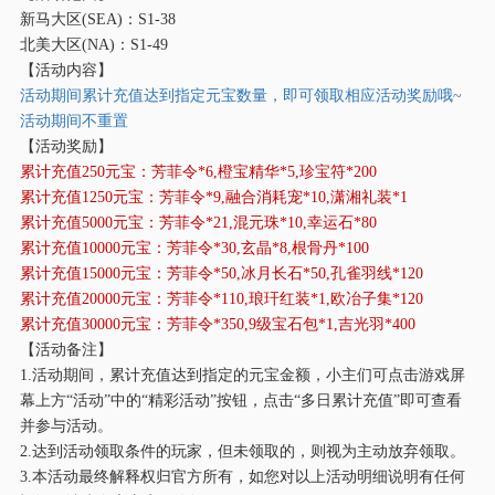
新马大区
(SEA)：S1-38
北美大区
(NA)：S1-49
【活动内容】
活动期间累计充值达到指定元宝数量，即可领取相应活动奖励哦
~
活动期间不重置
【活动奖励】
累计充值
250元宝：芳菲令*6,橙宝精华*5,珍宝符*200
累计充值
1250元宝：芳菲令*9,融合消耗宠*10,潇湘礼装*1
累计充值
5000元宝：芳菲令*21,混元珠*10,幸运石*80
累计充值
10000元宝：芳菲令*30,玄晶*8,根骨丹*100
累计充值
15000元宝：芳菲令*50,冰月长石*50,孔雀羽线*120
累计充值
20000元宝：芳菲令*110,琅玕红装*1,欧冶子集*120
累计充值
30000元宝：芳菲令*350,9级宝石包*1,吉光羽*400
【活动备注】
1.活动期间，累计充值达到指定的元宝金额，小主们可点击游戏屏
幕上方“活动”中的“精彩活动”按钮，点击“多日累计充值”即可查看
并参与活动。
2.达到活动领取条件的玩家，但未领取的，则视为主动放弃领取。
3.本活动最终解释权归官方所有，如您对以上活动明细说明有任何