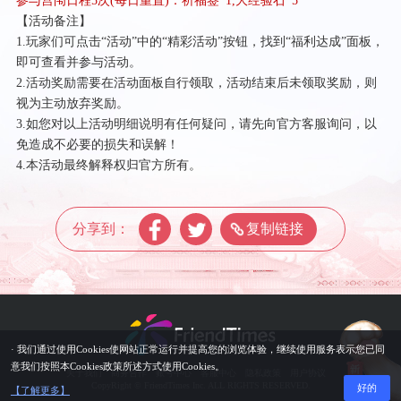
【活动备注】
1.玩家们可点击“活动”中的“精彩活动”按钮，找到“福利达成”面板，
即可查看并参与活动。
2.活动奖励需要在活动面板自行领取，活动结束后未领取奖励，则
视为主动放弃奖励。
3.如您对以上活动明细说明有任何疑问，请先向官方客服询问，以
免造成不必要的损失和误解！
4.本活动最终解释权归官方所有。
分享到：
复制链接
· 我们通过使用Cookies使网站正常运行并提高您的浏览体验，继续使用服务表示您已同
意我们按照本Cookies政策所述方式使用Cookies。
关于我们
商务合作
账号中心
客服中心
隐私政策
用户协议
CopyRight © FriendTimes Inc. ALL RIGHTS RESERVED.
好的
【了解更多】