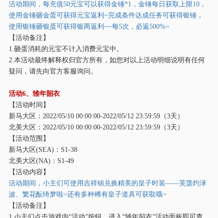
活动期间，每充值
50元宝可以获得金锤*1，金锤每日获取上限10，
使用金锤砸金蛋可获得元宝返利~完成条件达成任务可获得银锤，
使用银锤砸银蛋可获得银两返利~~每5次，必返500%~
【活动备注】
1.砸蛋消耗的元宝不计入消费元宝中。
2.本活动最终解释权归官方所有，如您对以上活动明细说明有任何
疑问，请先向官方客服询问。
活动
6、雏年韶衣
【活动时间】
新马大区：
2022/05/10 00:00:00-2022/05/12 23:59:59（3天）
北美大区：
2022/05/10 00:00:00-2022/05/12 23:59:59（3天）
【活动范围】
新马大区
(SEA)：S1-38
北美大区
(NA)：S1-49
【活动内容】
活动期间，小主们可使用吉祥锦兑换精美的皇子时装
——芙蕖灼渌
波、繁花酝绮梦啦~还有多种稀有皇子道具可获取哦~
【活动备注】
1.小主们点击游戏内“活动”按钮，进入“雏年韶衣”活动面板即可查