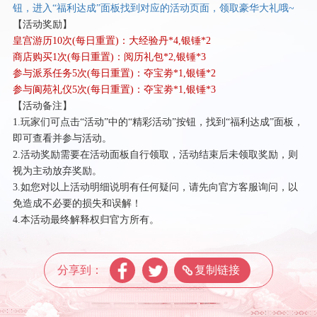
钮，进入“福利达成”面板找到对应的活动页面，领取豪华大礼哦~
【活动奖励】
皇宫游历
10次(每日重置)：大经验丹*4,银锤*2
商店购买
1次(每日重置)：阅历礼包*2,银锤*3
参与派系任务
5次(每日重置)：夺宝劵*1,银锤*2
参与阆苑礼仪
5次(每日重置)：夺宝劵*1,银锤*3
【活动备注】
1.玩家们可点击“活动”中的“精彩活动”按钮，找到“福利达成”面板，
即可查看并参与活动。
2.活动奖励需要在活动面板自行领取，活动结束后未领取奖励，则
视为主动放弃奖励。
3.如您对以上活动明细说明有任何疑问，请先向官方客服询问，以
免造成不必要的损失和误解！
4.本活动最终解释权归官方所有。
分享到：
复制链接