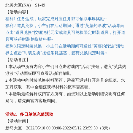
北美大区
(NA)：S1-49
【活动内容】
福利
1.任务达成，玩家完成对应任务都可领取丰厚奖励~
福利
2.道具兑换，小主们在活动期间可通过“芙蕖灼渌波”活动界面
点击“道具兑换”按钮消耗元宝或道具可兑换限定时装道具，打开道
具可获得时装兑换材料喔~
福利
3.限定时装兑换，小主们在活动期间可通过“芙蕖灼渌波”活动
界面点击“时装兑换”按钮消耗菡萏，碧荷兑换限定时装~
【活动备注】
1.本活动中所有内容小主们可点击游戏内“活动”按钮，进入“芙蕖灼
渌波”活动面板即可查看活动详情哦。
2.本活动中的时装兑换材料菡萏，碧荷可通过打开道具金细蕊、水
芝丹获取，其中金细蕊获得材料的概率更高喔。
3.本活动最终解释权归官方所有，如您对以上活动明细说明有任何
疑问，请先向官方客服询问。
活动
2、多日单笔充值活动
【活动时间】
新马大区：
2022/05/10 00:00:00-2022/05/12 23:59:59（3天）