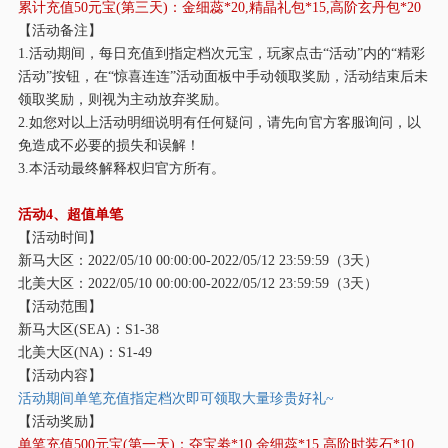
累计充值
50元宝(第三天)：金细蕊*20,精晶礼包*15,高阶玄丹包*20
【活动备注】
1.活动期间，每日充值到指定档次元宝，玩家点击“活动”内的“精彩
活动”按钮，在“惊喜连连”活动面板中手动领取奖励，活动结束后未
领取奖励，则视为主动放弃奖励。
2.如您对以上活动明细说明有任何疑问，请先向官方客服询问，以
免造成不必要的损失和误解！
3.本活动最终解释权归官方所有。
活动
4、超值单笔
【活动时间】
新马大区：
2022/05/10 00:00:00-2022/05/12 23:59:59（3天）
北美大区：
2022/05/10 00:00:00-2022/05/12 23:59:59（3天）
【活动范围】
新马大区
(SEA)：S1-38
北美大区
(NA)：S1-49
【活动内容】
活动期间单笔充值指定档次即可领取大量珍贵好礼
~
【活动奖励】
单笔充值
500元宝(第一天)：夺宝劵*10,金细蕊*15,高阶时装石*10