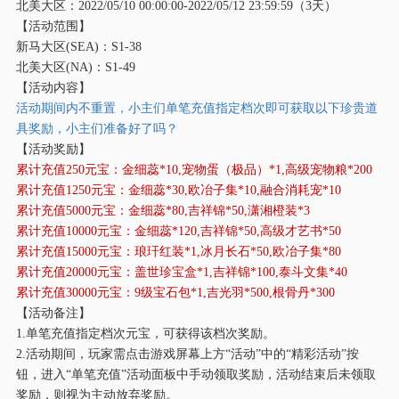
北美大区：
2022/05/10 00:00:00-2022/05/12 23:59:59（3天）
【活动范围】
新马大区
(SEA)：S1-38
北美大区
(NA)：S1-49
【活动内容】
活动期间内不重置，小主们单笔充值指定档次即可获取以下珍贵道
具奖励，小主们准备好了吗？
【活动奖励】
累计充值
250元宝：金细蕊*10,宠物蛋（极品）*1,高级宠物粮*200
累计充值
1250元宝：金细蕊*30,欧冶子集*10,融合消耗宠*10
累计充值
5000元宝：金细蕊*80,吉祥锦*50,潇湘橙装*3
累计充值
10000元宝：金细蕊*120,吉祥锦*50,高级才艺书*50
累计充值
15000元宝：琅玕红装*1,冰月长石*50,欧冶子集*80
累计充值
20000元宝：盖世珍宝盒*1,吉祥锦*100,泰斗文集*40
累计充值
30000元宝：9级宝石包*1,吉光羽*500,根骨丹*300
【活动备注】
1.单笔充值指定档次元宝，可获得该档次奖励。
2.活动期间，玩家需点击游戏屏幕上方“活动”中的“精彩活动”按
钮，进入“单笔充值”活动面板中手动领取奖励，活动结束后未领取
奖励，则视为主动放弃奖励。