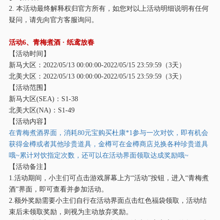
2. 本活动最终解释权归官方所有，如您对以上活动明细说明有任何
疑问，请先向官方客服询问。
活动
6、青梅煮酒
· 纸鸢放春
【活动时间】
新马大区：
2022/05/13 00:00:00-2022/05/15 23:59:59（3天）
北美大区：
2022/05/13 00:00:00-2022/05/15 23:59:59（3天）
【活动范围】
新马大区
(SEA)：S1-38
北美大区
(NA)：S1-49
【活动内容】
在青梅煮酒界面，消耗
80元宝购买杜康*1参与一次对饮，即有机会
获得金樽或者其他珍贵道具，金樽可在金樽商店兑换各种珍贵道具
哦~累计对饮指定次数，还可以在活动界面领取达成奖励哦~
【活动备注】
1.活动期间，小主们可点击游戏屏幕上方“活动”按钮，进入“青梅煮
酒”界面，即可查看并参加活动。
2.额外奖励需要小主们自行在活动界面点击红色福袋领取，活动结
束后未领取奖励，则视为主动放弃奖励。