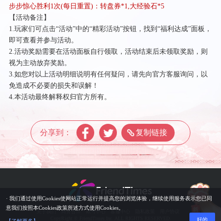
步步惊心胜利
1次(每日重置)：转盘券*1,大经验石*5
【活动备注】
1.玩家们可点击“活动”中的“精彩活动”按钮，找到“福利达成”面板，
即可查看并参与活动。
2.活动奖励需要在活动面板自行领取，活动结束后未领取奖励，则
视为主动放弃奖励。
3.如您对以上活动明细说明有任何疑问，请先向官方客服询问，以
免造成不必要的损失和误解！
4.本活动最终解释权归官方所有。
分享到：
复制链接
· 我们通过使用Cookies使网站正常运行并提高您的浏览体验，继续使用服务表示您已同
意我们按照本Cookies政策所述方式使用Cookies。
关于我们
商务合作
账号中心
客服中心
隐私政策
用户协议
CopyRight © FriendTimes Inc. ALL RIGHTS RESERVED.
好的