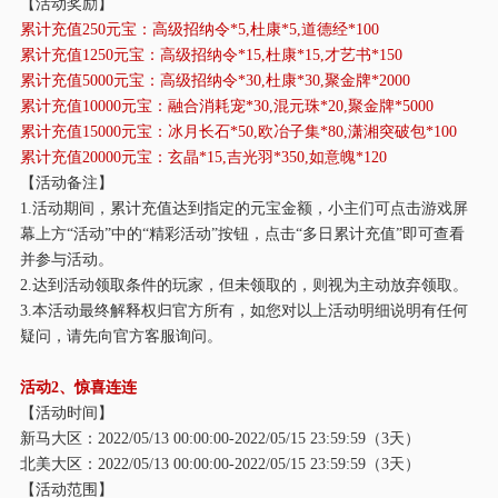
【活动奖励】
累计充值
250元宝：高级招纳令*5,杜康*5,道德经*100
累计充值
1250元宝：高级招纳令*15,杜康*15,才艺书*150
累计充值
5000元宝：高级招纳令*30,杜康*30,聚金牌*2000
累计充值
10000元宝：融合消耗宠*30,混元珠*20,聚金牌*5000
累计充值
15000元宝：冰月长石*50,欧冶子集*80,潇湘突破包*100
累计充值
20000元宝：玄晶*15,吉光羽*350,如意魄*120
【活动备注】
1.活动期间，累计充值达到指定的元宝金额，小主们可点击游戏屏
幕上方“活动”中的“精彩活动”按钮，点击“多日累计充值”即可查看
并参与活动。
2.达到活动领取条件的玩家，但未领取的，则视为主动放弃领取。
3.本活动最终解释权归官方所有，如您对以上活动明细说明有任何
疑问，请先向官方客服询问。
活动
2、惊喜连连
【活动时间】
新马大区：
2022/05/13 00:00:00-2022/05/15 23:59:59（3天）
北美大区：
2022/05/13 00:00:00-2022/05/15 23:59:59（3天）
【活动范围】