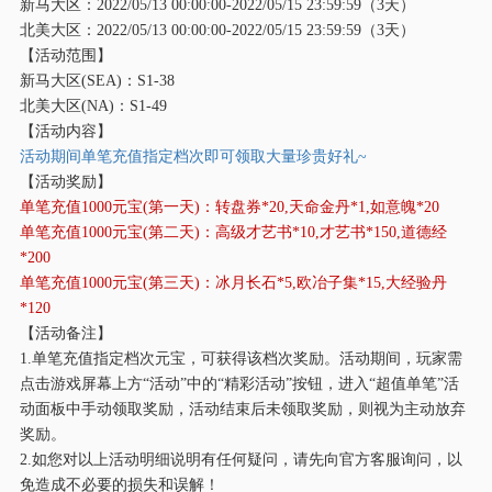
新马大区：
2022/05/13 00:00:00-2022/05/15 23:59:59（3天）
北美大区：
2022/05/13 00:00:00-2022/05/15 23:59:59（3天）
【活动范围】
新马大区
(SEA)：S1-38
北美大区
(NA)：S1-49
【活动内容】
活动期间单笔充值指定档次即可领取大量珍贵好礼
~
【活动奖励】
单笔充值
1000元宝(第一天)：转盘券*20,天命金丹*1,如意魄*20
单笔充值
1000元宝(第二天)：高级才艺书*10,才艺书*150,道德经
*200
单笔充值
1000元宝(第三天)：冰月长石*5,欧冶子集*15,大经验丹
*120
【活动备注】
1.单笔充值指定档次元宝，可获得该档次奖励。活动期间，玩家需
点击游戏屏幕上方“活动”中的“精彩活动”按钮，进入“超值单笔”活
动面板中手动领取奖励，活动结束后未领取奖励，则视为主动放弃
奖励。
2.如您对以上活动明细说明有任何疑问，请先向官方客服询问，以
免造成不必要的损失和误解！