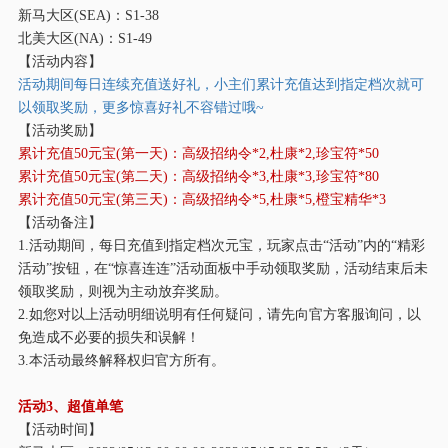
新马大区
(SEA)：S1-38
北美大区
(NA)：S1-49
【活动内容】
活动期间每日连续充值送好礼，小主们累计充值达到指定档次就可
以领取奖励，更多惊喜好礼不容错过哦
~
【活动奖励】
累计充值
50元宝(第一天)：高级招纳令*2,杜康*2,珍宝符*50
累计充值
50元宝(第二天)：高级招纳令*3,杜康*3,珍宝符*80
累计充值
50元宝(第三天)：高级招纳令*5,杜康*5,橙宝精华*3
【活动备注】
1.活动期间，每日充值到指定档次元宝，玩家点击“活动”内的“精彩
活动”按钮，在“惊喜连连”活动面板中手动领取奖励，活动结束后未
领取奖励，则视为主动放弃奖励。
2.如您对以上活动明细说明有任何疑问，请先向官方客服询问，以
免造成不必要的损失和误解！
3.本活动最终解释权归官方所有。
活动
3、超值单笔
【活动时间】