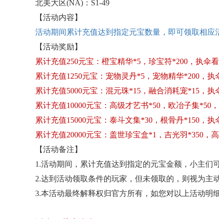
北美大区
(NA)：S1-49
【活动内容】
活动期间累计充值达到指定元宝数量，即可领取相应
【活动奖励】
累计充值
250元宝：橙宝精华*5，珍宝符*200，执伞看
累计充值
1250元宝：宠物灵丹*5，宠物精华*200，执伞
累计充值
5000元宝：混元珠*15，融合消耗宠*15，执伞
累计充值
10000元宝：高级才艺书*50，欧冶子集*50，
累计充值
15000元宝：泰斗文集*30，根骨丹*150，执伞
累计充值
20000元宝：盖世珍宝盒*1，吉光羽*350，
【活动备注】
1.活动期间，累计充值达到指定的元宝金额，小主们可
2.达到活动领取条件的玩家，但未领取的，则视为主
3.本活动最终解释权归官方所有，如您对以上活动明