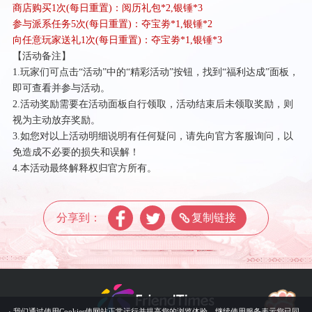
商店购买
1次(每日重置)：阅历礼包*2,银锤*3
参与派系任务
5次(每日重置)：夺宝劵*1,银锤*2
向任意玩家送礼
1次(每日重置)：夺宝劵*1,银锤*3
【活动备注】
1.玩家们可点击“活动”中的“精彩活动”按钮，找到“福利达成”面板，
即可查看并参与活动。
2.活动奖励需要在活动面板自行领取，活动结束后未领取奖励，则
视为主动放弃奖励。
3.如您对以上活动明细说明有任何疑问，请先向官方客服询问，以
免造成不必要的损失和误解！
4.本活动最终解释权归官方所有。
分享到：
复制链接
· 我们通过使用Cookies使网站正常运行并提高您的浏览体验，继续使用服务表示您已同