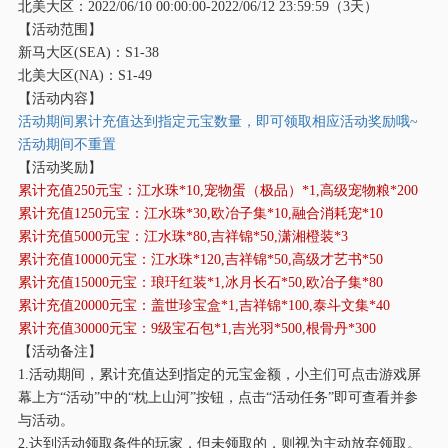
北美大区：
2022/06/10 00:00:00-2022/06/12 23:59:59（3天）
【活动范围】
新马大区
(SEA)：S1-38
北美大区
(NA)：S1-49
【活动内容】
活动期间累计充值达到指定元宝数量，即可领取相应活动奖励哦
~
活动期间不重置
【活动奖励】
累计充值
250元宝：江水珠*10,宠物蛋（极品）*1,高级宠物粮*200
累计充值
1250元宝：江水珠*30,欧冶子集*10,融合消耗宠*10
累计充值
5000元宝：江水珠*80,吉祥锦*50,潇湘橙装*3
累计充值
10000元宝：江水珠*120,吉祥锦*50,高级才艺书*50
累计充值
15000元宝：琅玕红装*1,冰月长石*50,欧冶子集*80
累计充值
20000元宝：盖世珍宝盒*1,吉祥锦*100,泰斗文集*40
累计充值
30000元宝：9级宝石包*1,吉光羽*500,根骨丹*300
【活动备注】
1.活动期间，累计充值达到指定的元宝金额，小主们可点击游戏屏
幕上方
“活动”中的“
枕上山河
”按钮，点击“活动任务”即可查看并参
与活动。
2.达到活动领取条件的玩家，但未领取的，则视为主动放弃领取。