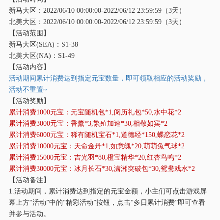
新马大区：
2022/06/10 00:00:00-2022/06/12 23:59:59（3天）
北美大区：
2022/06/10 00:00:00-2022/06/12 23:59:59（3天）
【活动范围】
新马大区
(SEA)：S1-38
北美大区
(NA)：S1-49
【活动内容】
活动期间累计消费达到指定元宝数量，即可领取相应的活动奖励，
活动不重置
~
【活动奖励】
累计消费
1000元宝：元宝随机包*1,阅历礼包*50,水中花*2
累计消费
3000元宝：香薰*3,繁殖加速*30,相敬如宾*2
累计消费
6000元宝：稀有随机宝石*1,道德经*150,蝶恋花*2
累计消费
10000元宝：天命金丹*1,如意魄*20,萌萌兔气球*2
累计消费
15000元宝：吉光羽*80,橙宝精华*20,红杏鸟鸣*2
累计消费
30000元宝：冰月长石*30,潇湘突破包*30,鸳鸯戏水*2
【活动备注】
1.活动期间，累计消费达到指定的元宝金额，小主们可点击游戏屏
幕上方“活动”中的“精彩活动”按钮，点击“多日累计消费”即可查看
并参与活动。