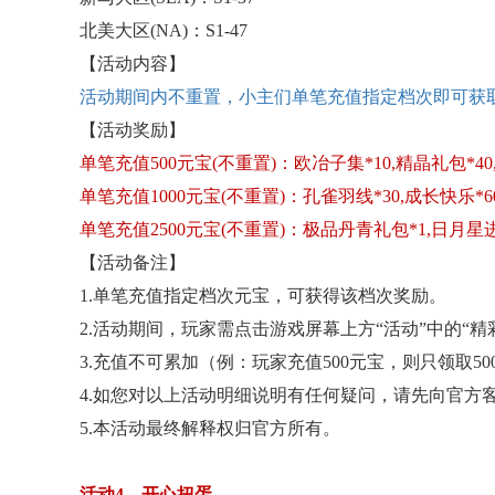
北美大区
(NA)：S1-47
【活动内容】
活动期间内不重置，小主们单笔充值指定档次即可获
【活动奖励】
单笔充值
500元宝(不重置)：欧冶子集*10,精晶礼包*40
单笔充值
1000元宝(不重置)：孔雀羽线*30,成长快乐*6
单笔充值
2500元宝(不重置)：极品丹青礼包*1,日月星进
【活动备注】
1.单笔充值指定档次元宝，可获得该档次奖励。
2.活动期间，玩家需点击游戏屏幕上方“活动”中的“
3.充值不可累加（例：玩家充值500元宝，则只领取5
4.如您对以上活动明细说明有任何疑问，请先向官方
5.本活动最终解释权归官方所有。
活动
4、开心扭蛋