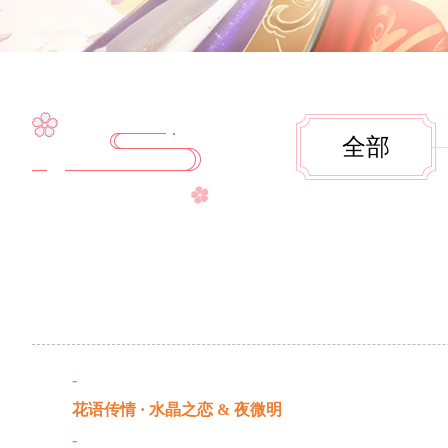
全部
-
花语传情 · 水晶之恋 & 夜微明
-