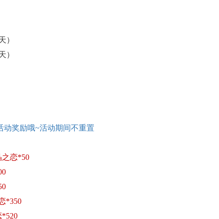
（3天）
（3天）
活动奖励哦
~活动期间不重置
之恋*50
00
50
*350
*520