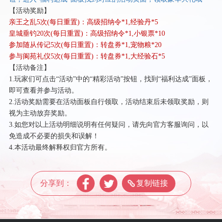
【活动奖励】
亲王之乱
5次(每日重置)：高级招纳令*1,经验丹*5
皇城垂钓
20次(每日重置)：高级招纳令*1,小银票*10
参加随从传记
5次(每日重置)：转盘券*1,宠物粮*20
参与阆苑礼仪
5次(每日重置)：转盘券*1,大经验石*5
【活动备注】
1.玩家们可点击“活动”中的“精彩活动”按钮，找到“福利达成”面板，
即可查看并参与活动。
2.活动奖励需要在活动面板自行领取，活动结束后未领取奖励，则
视为主动放弃奖励。
3.如您对以上活动明细说明有任何疑问，请先向官方客服询问，以
免造成不必要的损失和误解！
4.本活动最终解释权归官方所有。
分享到：
复制链接