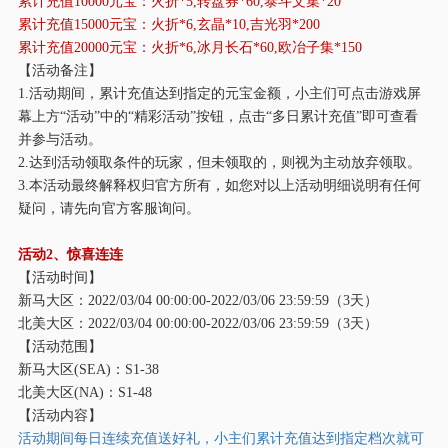
累计充值
10000元宝：火折*5,转盘券*60,泰斗文集*20
累计充值
15000元宝：火折*6,玄晶*10,吉光羽*200
累计充值
20000元宝：火折*6,冰月长石*60,欧冶子集*150
【活动备注】
1.活动期间，累计充值达到指定的元宝金额，小主们可点击游戏屏
幕上方“活动”中的“精彩活动”按钮，点击“多日累计充值”即可查看
并参与活动。
2.达到活动领取条件的玩家，但未领取的，则视为主动放弃领取。
3.本活动最终解释权归官方所有，如您对以上活动明细说明有任何
疑问，请先向官方客服询问。
活动
2、惊喜连连
【活动时间】
新马大区：
2022/03/04 00:00:00-2022/03/06 23:59:59（3天）
北美大区：
2022/03/04 00:00:00-2022/03/06 23:59:59（3天）
【活动范围】
新马大区
(SEA)：S1-38
北美大区
(NA)：S1-48
【活动内容】
活动期间每日连续充值送好礼，小主们累计充值达到指定档次就可