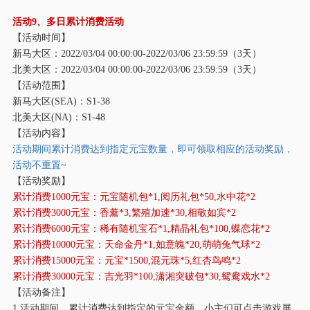
活动
9、多日累计消费活动
【活动时间】
新马大区：
2022/03/04 00:00:00-2022/03/06 23:59:59（3天）
北美大区：
2022/03/04 00:00:00-2022/03/06 23:59:59（3天）
【活动范围】
新马大区
(SEA)：S1-38
北美大区
(NA)：S1-48
【活动内容】
活动期间累计消费达到指定元宝数量，即可领取相应的活动奖励，
活动不重置
~
【活动奖励】
累计消费
1000元宝：元宝随机包*1,阅历礼包*50,水中花*2
累计消费
3000元宝：香薰*3,繁殖加速*30,相敬如宾*2
累计消费
6000元宝：稀有随机宝石*1,精晶礼包*100,蝶恋花*2
累计消费
10000元宝：天命金丹*1,如意魄*20,萌萌兔气球*2
累计消费
15000元宝：元宝*1500,混元珠*5,红杏鸟鸣*2
累计消费
30000元宝：吉光羽*100,潇湘突破包*30,鸳鸯戏水*2
【活动备注】
1.活动期间，累计消费达到指定的元宝金额，小主们可点击游戏屏