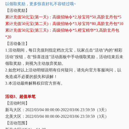
以领取奖励，更多惊喜好礼不容错过哦
~
【活动奖励】
累计充值
50元宝(第一天)：高级招纳令*2,珍宝符*50,高阶玄丹包*5
累计充值
50元宝(第二天)：高级招纳令*3,珍宝符*80,高阶玄丹包*10
累计充值
50元宝(第三天)：高级招纳令*5,橙宝精华*3,高阶玄丹包
*20
【活动备注】
1.活动期间，每日充值到指定档次元宝，玩家点击“活动”内的“精彩
活动”按钮，在“惊喜连连”活动面板中手动领取奖励，活动结束后未
领取奖励，则视为主动放弃奖励。
2.如您对以上活动明细说明有任何疑问，请先向官方客服询问，以
免造成不必要的损失和误解！
3.本活动最终解释权归官方所有。
活动
3、超值单笔
【活动时间】
新马大区：
2022/03/04 00:00:00-2022/03/06 23:59:59（3天）
北美大区：
2022/03/04 00:00:00-2022/03/06 23:59:59（3天）
【活动范围】