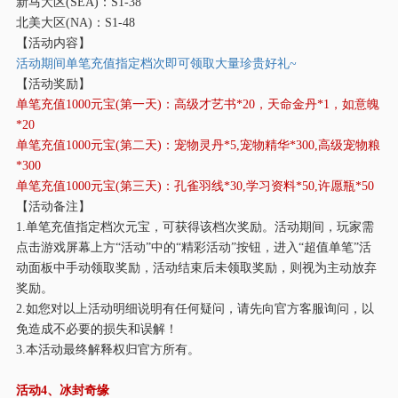
新马大区
(SEA)：S1-38
北美大区
(NA)：S1-48
【活动内容】
活动期间单笔充值指定档次即可领取大量珍贵好礼
~
【活动奖励】
单笔充值
1000元宝(第一天)：
高级才艺书
*20
，天命金丹
*1
，如意魄
*20
单笔充值
1000元宝(第二天)：宠物灵丹*5,宠物精华*300,高级宠物粮
*300
单笔充值
1000元宝(第三天)：孔雀羽线*30,学习资料*50,许愿瓶*50
【活动备注】
1.单笔充值指定档次元宝，可获得该档次奖励。活动期间，玩家需
点击游戏屏幕上方“活动”中的“精彩活动”按钮，进入“超值单笔”活
动面板中手动领取奖励，活动结束后未领取奖励，则视为主动放弃
奖励。
2.如您对以上活动明细说明有任何疑问，请先向官方客服询问，以
免造成不必要的损失和误解！
3.本活动最终解释权归官方所有。
活动
4、冰封奇缘