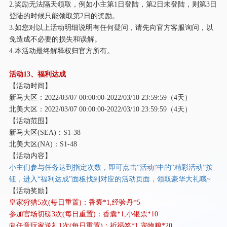
2.奖励无法隔天领取，例如小主第1日登陆，第2日未登陆，则第3日
登陆的时候只能领取第2日的奖励。
3.如您对以上活动明细说明有任何疑问，请先向官方客服询问，以
免造成不必要的损失和误解。
4.本活动最终解释权归官方所有。
活动
13、福利达成
【活动时间】
新马大区：
2022/03/07 00:00:00-2022/03/10 23:59:59（4天）
北美大区：
2022/03/07 00:00:00-2022/03/10 23:59:59（4天）
【活动范围】
新马大区
(SEA)：S1-38
北美大区
(NA)：S1-48
【活动内容】
小主们参与任务达到指定次数，即可点击
“活动”中的“精彩活动”按
钮，进入“福利达成”面板找到对应的活动页面，领取豪华大礼哦~
【活动奖励】
皇家狩猎
5次(每日重置)：香囊*1,经验丹*5
参加官场切磋
3次(每日重置)：香囊*1,小银票*10
向任意玩家送礼
1次(每日重置)：祈福签*1,宠物粮*20