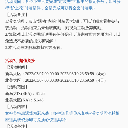
活动期间，各位小主只要完成
“时装秀”面板中的指定任务，即可获
得“沪上花”时装部件，全部完成可获得全套时装哦~
【活动备注】
1.活动期间，点击“活动”内的“时装秀”按钮，可以详细查看并参与
该活动，活动结束后未领取奖励，则视为主动放弃奖励。
2.如您对以上活动明细说明有任何疑问，请先向官方客服询问，以
免造成不必要的损失和误解！
3.本活动最终解释权归官方所有。
活动
7、超值兑换
【活动时间】
新马大区：
2022/03/07 00:00:00-2022/03/10 23:59:59（4天）
北美大区：
2022/03/07 00:00:00-2022/03/10 23:59:59（4天）
【活动范围】
新马大区
(SEA)：S1-38
北美大区
(NA)：S1-48
【活动内容】
女神节特惠返场
精彩来袭！多种道具等你来兑换
~活动期间消耗相
应道具或资源即可兑换心仪道具哦~
【活动备注】