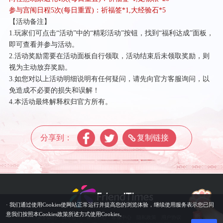
参与宫闱日程
5次(每日重置)：祈福签*1,大经验石*5
【活动备注】
1.玩家们可点击“活动”中的“精彩活动”按钮，找到“福利达成”面板，
即可查看并参与活动。
2.活动奖励需要在活动面板自行领取，活动结束后未领取奖励，则
视为主动放弃奖励。
3.如您对以上活动明细说明有任何疑问，请先向官方客服询问，以
免造成不必要的损失和误解！
4.本活动最终解释权归官方所有。
分享到：
复制链接
· 我们通过使用Cookies使网站正常运行并提高您的浏览体验，继续使用服务表示您已同
意我们按照本Cookies政策所述方式使用Cookies。
关于我们
商务合作
账号中心
客服中心
隐私政策
用户协议