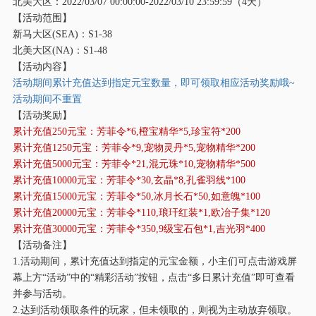
北美大区：
2022/03/07 00:00:00-2022/03/10 23:59:59（4天）
【活动范围】
新马大区
(SEA)：S1-38
北美大区
(NA)：S1-48
【活动内容】
活动期间累计充值达到指定元宝数量，即可领取相应活动奖励哦
~
活动期间不重置
【活动奖励】
累计充值
250元宝：芳菲令*6,橙宝精华*5,珍宝符*200
累计充值
1250元宝：芳菲令*9,宠物灵丹*5,宠物精华*200
累计充值
5000元宝：芳菲令*21,混元珠*10,宠物精华*500
累计充值
10000元宝：芳菲令*30,玄晶*8,孔雀羽线*100
累计充值
15000元宝：芳菲令*50,冰月长石*50,如意魄*100
累计充值
20000元宝：芳菲令*110,琅玕红装*1,欧冶子集*120
累计充值
30000元宝：芳菲令*350,9级宝石包*1,吉光羽*400
【活动备注】
1.活动期间，累计充值达到指定的元宝金额，小主们可点击游戏屏
幕上方“活动”中的“精彩活动”按钮，点击“多日累计充值”即可查看
并参与活动。
2.达到活动领取条件的玩家，但未领取的，则视为主动放弃领取。