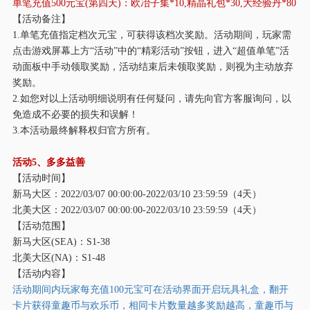
单笔充值
500元宝(第四天)：欧冶子集*10,精晶礼包*30,大经验丹*80
【活动备注】
1.单笔充值指定档次元宝，可获得该档次奖励。活动期间，玩家需
点击游戏屏幕上方“活动”中的“精彩活动”按钮，进入“超值单笔”活
动面板中手动领取奖励，活动结束后未领取奖励，则视为主动放弃
奖励。
2.如您对以上活动明细说明有任何疑问，请先向官方客服询问，以
免造成不必要的损失和误解！
3.本活动最终解释权归官方所有。
活动
5、多多益善
【活动时间】
新马大区：
2022/03/07 00:00:00-2022/03/10 23:59:59（4天）
北美大区：
2022/03/07 00:00:00-2022/03/10 23:59:59（4天）
【活动范围】
新马大区
(SEA)：S1-38
北美大区
(NA)：S1-48
【活动内容】
活动期间内玩家每充值
100元宝可在活动界面开启玩具礼盒，翻开
卡片获得童趣币与欢乐币，相同卡片数量越多奖励越高，童趣币与