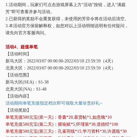
1.活动期间，玩家们可点击游戏屏幕上方“活动”按钮，进入“满庭
芳”即可查看并参与活动。
2.已获得的奖励不会重复获得，未使用的芳菲令将在活动后清空。
3.本活动官方保留解释权，如您对以上活动明细说明有任何疑问，
请先向官方客服询问。
活动
4、超值单笔
【活动时间】
新马大区：
2022/03/07 00:00:00-2022/03/10 23:59:59（4天）
北美大区：
2022/03/07 00:00:00-2022/03/10 23:59:59（4天）
【活动范围】
新马大区
(SEA)：S1-38
北美大区
(NA)：S1-48
【活动内容】
活动期间单笔充值指定档次即可领取大量珍贵好礼
~
【活动奖励】
单笔充值
500元宝(第一天)：香囊*20,慕贤帖*1,如意魄*10
单笔充值
500元宝(第二天)：握瑜赋*5,怀瑾策*30,道德经*100
单笔充值
500元宝(第三天)：孔雀羽线*15,学习资料*30,许愿瓶*30